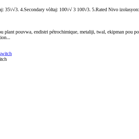
taj: 35\/√3. 4.Secondary vòltaj: 100\/√ 3 100\/3. 5.Rated Nivo izolasyon
plant pouvwa, endistri pétrochimique, metaliji, twal, ekipman pou pouvw
ion...
itch