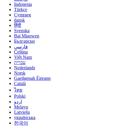
Indonesia
Türkçe
Cymraeg
dansk
हिंदी
Svenska
Bai Miaowen
Български
فارسی
Čeština
Việt Nam
עברית
Nederlands
Norsk
Gaeilgenah Éireann
Català
ไทย
Polski
اردو
Melayu
Latviešu
українська
한국어