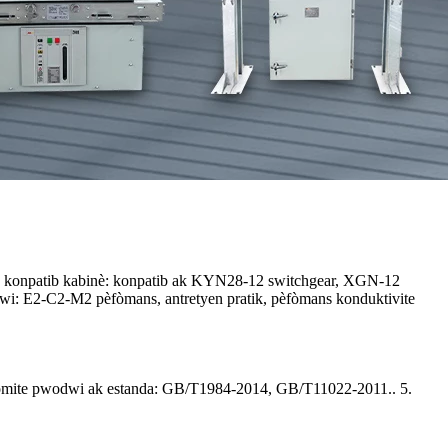
 4. konpatib kabinè: konpatib ak KYN28-12 switchgear, XGN-12
wi: E2-C2-M2 pèfòmans, antretyen pratik, pèfòmans konduktivite
onfòmite pwodwi ak estanda: GB/T1984-2014, GB/T11022-2011.. 5.