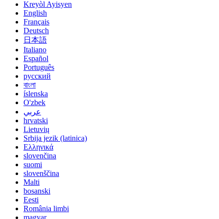
Kreyòl Ayisyen
English
Français
Deutsch
日本語
Italiano
Español
Português
русский
বাংলা
íslenska
O'zbek
عربي
hrvatski
Lietuvių
Srbija jezik (latinica)
Ελληνικά
slovenčina
suomi
slovenščina
Malti
bosanski
Eesti
România limbi
magyar