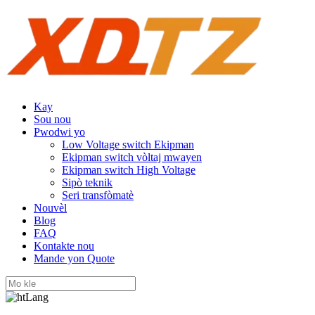
Kay
Sou nou
Pwodwi yo
Low Voltage switch Ekipman
Ekipman switch vòltaj mwayen
Ekipman switch High Voltage
Sipò teknik
Seri transfòmatè
Nouvèl
Blog
FAQ
Kontakte nou
Mande yon Quote
Lang