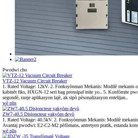
Pwodwi cho
VTZ-12 Vacuum Circuit Breaker
1. Rated Voltage: 12kV. 2. Fonksyònman Mekanis: Modilè mekanis op
kabinèt fiks, HXGN-12 seri bag prensipal inite yo.. 5. Konfòmite 
segondè, ranje aplikasyon lajè, ak sipò pèsonalizasyon entelijan..
wè plis
ZW7-40.5 Disjoncteur vakyòm deyò
1. Rated Voltage: 40.5kV. 2. Fonksyònman Mekanis: Modilè mekanis 
Avantaj pwodwi: E2-C2-M2 pèfòmans, antretyen pratik, estanda kons
wè plis