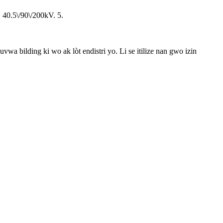
: 40.5\/90\/200kV. 5.
a bilding ki wo ak lòt endistri yo. Li se itilize nan gwo izin