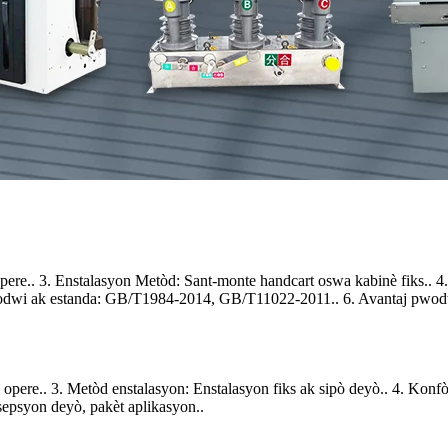
ere.. 3. Enstalasyon Metòd: Sant-monte handcart oswa kabinè fiks..
pwodwi ak estanda: GB/T1984-2014, GB/T11022-2011.. 6. Avantaj pwod
opere.. 3. Metòd enstalasyon: Enstalasyon fiks ak sipò deyò.. 4. K
epsyon deyò, pakèt aplikasyon..