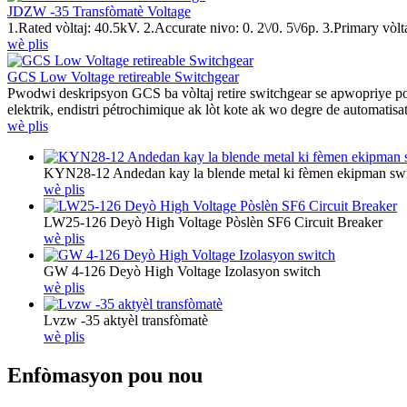
JDZW -35 Transfòmatè Voltage
1.Rated vòltaj: 40.5kV. 2.Accurate nivo: 0. 2\/0. 5\/6p. 3.Primary vòl
wè plis
GCS Low Voltage retireable Switchgear
Pwodwi deskripsyon GCS ba vòltaj retire switchgear se apwopriye pou 
elektrik, endistri pétrochimique ak lòt kote ak wo degre de automatisat
wè plis
KYN28-12 Andedan kay la blende metal ki fèmen ekipman sw
wè plis
LW25-126 Deyò High Voltage Pòslèn SF6 Circuit Breaker
wè plis
GW 4-126 Deyò High Voltage Izolasyon switch
wè plis
Lvzw -35 aktyèl transfòmatè
wè plis
Enfòmasyon pou nou